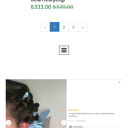
₺333.00
₺370.00
«
1
2
3
»