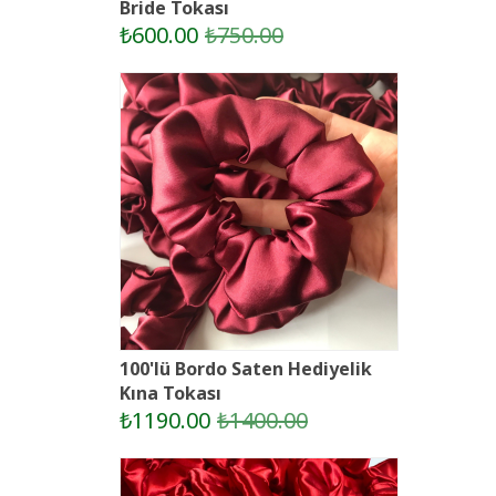
Bride Tokası
₺600.00
₺750.00
100'lü Bordo Saten Hediyelik
Kına Tokası
₺1190.00
₺1400.00