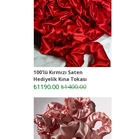
100'lü Kırmızı Saten
Hediyelik Kına Tokası
₺1190.00
₺1400.00