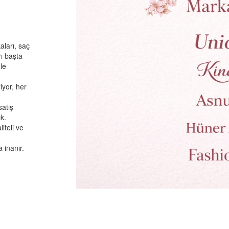
aları, saç
rı başta
le
yor, her
satış
k.
iteli ve
 inanır.