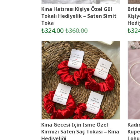
Kına Hatırası Kişiye Özel Gül
Bride
Tokalı Hediyelik – Saten Simit
Kişiy
Toka
Hedi
₺324.00
₺360.00
₺32
Kına Gecesi Için Isme Özel
Kadın
Kırmızı Saten Saç Tokası – Kına
Küpel
Hediyeliği
Lohu