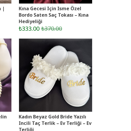
a |
Kına Gecesi Için Isme Özel
Bordo Saten Saç Tokası – Kına
Hediyeliği
₺333.00
₺370.00
elin
Kadın Beyaz Gold Bride Yazılı
Incili Taç Terlik – Ev Terliği – Ev
Terliği