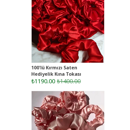
100'lü Kırmızı Saten
Hediyelik Kına Tokası
₺1190.00
₺1400.00