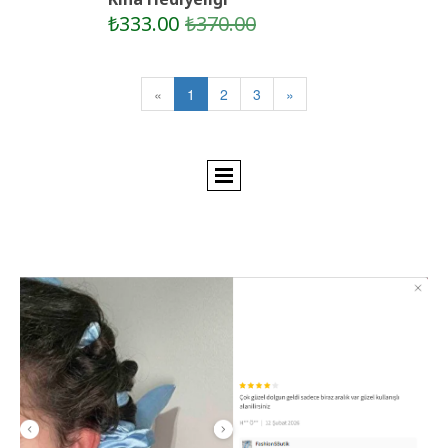
₺333.00
₺370.00
«
1
2
3
»