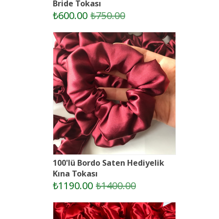
Bride Tokası
₺600.00
₺750.00
100'lü Bordo Saten Hediyelik
Kına Tokası
₺1190.00
₺1400.00