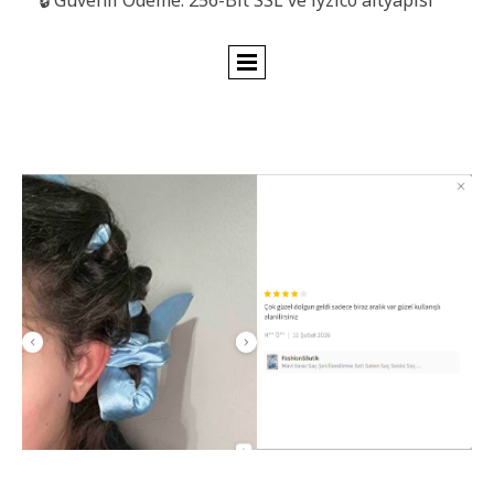
🔒 Güvenli Ödeme: 256-Bit SSL ve iyzico altyapısı